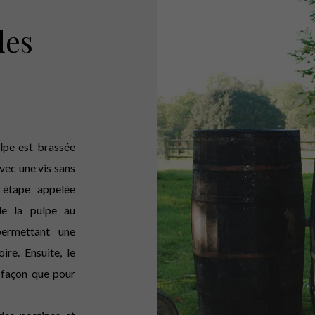
des
lpe est brassée
ec une vis sans
 étape appelée
de la pulpe au
permettant une
ire. Ensuite, le
 façon que pour