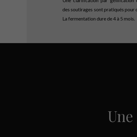
Une clarification par gélification
des soutirages sont pratiqués pour c
La fermentation dure de 4 à 5 mois.
Une 