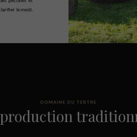
 des pectines et
larifier le moût.
DOMAINE DU TERTRE
production tradition