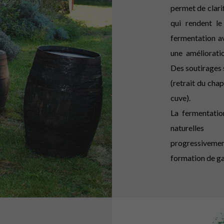
permet de clarif
qui rendent le
fermentation av
une amélioratio
Des soutirages 
(retrait du cha
cuve).
La fermentatio
naturelles
progressivement
formation de g