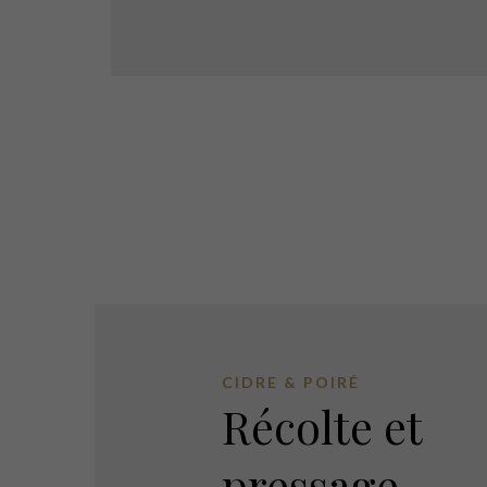
DOMAINE DU TERTRE
Cidre du Perche
CIDRE & POIRÉ
Récolte et
pressage