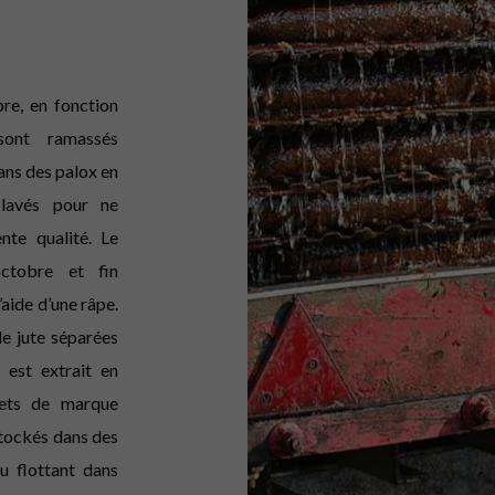
re, en fonction
sont ramassés
ans des palox en
 lavés pour ne
nte qualité. Le
octobre et fin
’aide d’une râpe.
de jute séparées
 est extrait en
uets de marque
tockés dans des
u flottant dans